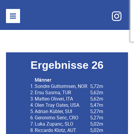
Ergebnisse 26
Männer
1.
Sondre Guttormsen, NOR
5,72m
2.
Ersu Sasma, TUR
5,62m
3.
Matteo Oliveri, ITA
5,62m
4.
Olen Tray Oates, USA
5,47m
5.
Adrian Kübler, SUI
5,27m
6.
Geronimo Seric, CRO
5,27m
7.
Luka Zupanc, SLO
5,02m
8.
Riccardo Klotz, AUT
5,02m