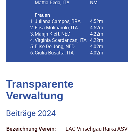
Mattia Beda, ITA
NM
Frauen
1.
Juliana Campos, BRA
4,52m
2.
Elisa Molinarolo, ITA
4,52m
3.
Marijn Kieft, NED
4,22m
4.
Virginia Scardanzan, ITA
4,22m
5.
Elise De Jong, NED
4,02m
6.
Giulia Busatta, ITA
4,02m
Transparente
Verwaltung
Beiträge 2024
Bezeichnung Verein:
LAC Vinschgau Raika ASV